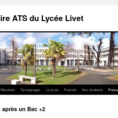
ire ATS du Lycée Livet
Résultats
Témoignages
Le lycée
Postuler
Nos étudiants
Press
 après un Bac +2