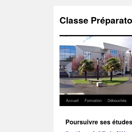
Classe Préparato
Accueil
Formation
Débouchés
Aller
au
Poursuivre ses études
contenu