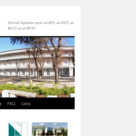
Devenir ingénieur après un BTS, un DUT, un
BUT2 ou un BUT3
e
FAQ
Liens