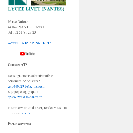
16 rue Dufour
44 042 NANTES Cedex 01
Tel : 02 51 81 23 23
Accueil
/
ATS
/
PTSI-PT-PT*
Contact ATS
Renseignements administratifs et
demandes de dossiers :
ce.0440029T@ac-nantes.fr
Equipe pédagogique :
ppats-livet@ac-nantes.fr
Pour recevoir un dossier, rendez vous à la
rubrique
postuler
.
Portes ouvertes