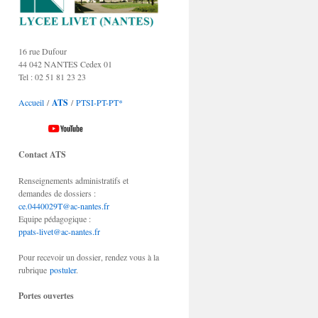
16 rue Dufour
44 042 NANTES Cedex 01
Tel : 02 51 81 23 23
Accueil
/
ATS
/
PTSI-PT-PT*
Contact ATS
Renseignements administratifs et
demandes de dossiers :
ce.0440029T@ac-nantes.fr
Equipe pédagogique :
ppats-livet@ac-nantes.fr
Pour recevoir un dossier, rendez vous à la
rubrique
postuler
.
Portes ouvertes