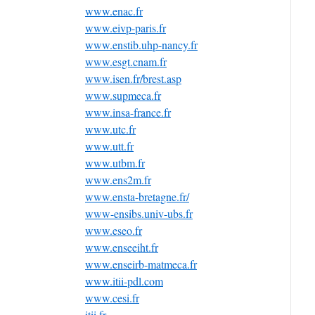
www.enac.fr
www.eivp-paris.fr
www.enstib.uhp-nancy.fr
www.esgt.cnam.fr
www.isen.fr/brest.asp
www.supmeca.fr
www.insa-france.fr
www.utc.fr
www.utt.fr
www.utbm.fr
www.ens2m.fr
www.ensta-bretagne.fr/
www-ensibs.univ-ubs.fr
www.eseo.fr
www.enseeiht.fr
www.enseirb-matmeca.fr
www.itii-pdl.com
www.cesi.fr
itii.fr