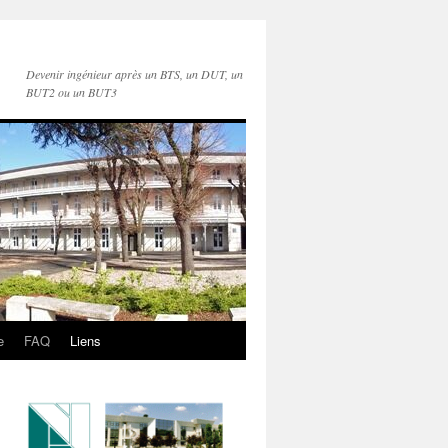
Devenir ingénieur après un BTS, un DUT, un
BUT2 ou un BUT3
e
FAQ
Liens