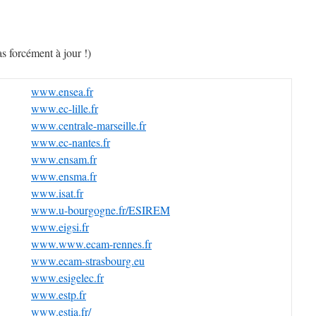
as forcément à jour !)
www.ensea.fr
www.ec-lille.fr
www.centrale-marseille.fr
www.ec-nantes.fr
www.ensam.fr
www.ensma.fr
www.isat.fr
www.u-bourgogne.fr/ESIREM
www.eigsi.fr
www.www.ecam-rennes.fr
www.ecam-strasbourg.eu
www.esigelec.fr
www.estp.fr
www.estia.fr/