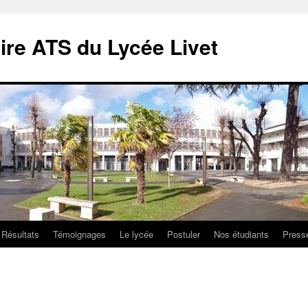
ire ATS du Lycée Livet
Résultats
Témoignages
Le lycée
Postuler
Nos étudiants
Press