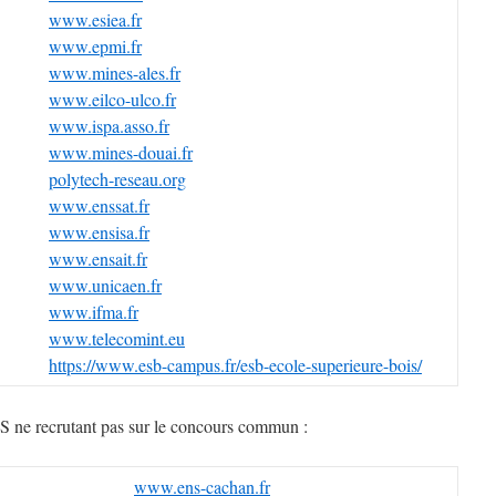
www.esiea.fr
www.epmi.fr
www.mines-ales.fr
www.eilco-ulco.fr
www.ispa.asso.fr
www.mines-douai.fr
polytech-reseau.org
www.enssat.fr
www.ensisa.fr
www.ensait.fr
www.unicaen.fr
www.ifma.fr
www.telecomint.eu
https://www.esb-campus.fr/esb-ecole-superieure-bois/
 ne recrutant pas sur le concours commun :
www.ens-cachan.fr