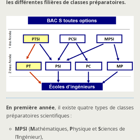
les différentes filières de classes préparatoires.
En première année
, il existe quatre types de classes
préparatoires scientifiques :
MPSI
(
M
athématiques,
P
hysique et
S
ciences de
l’
I
ngénieur),