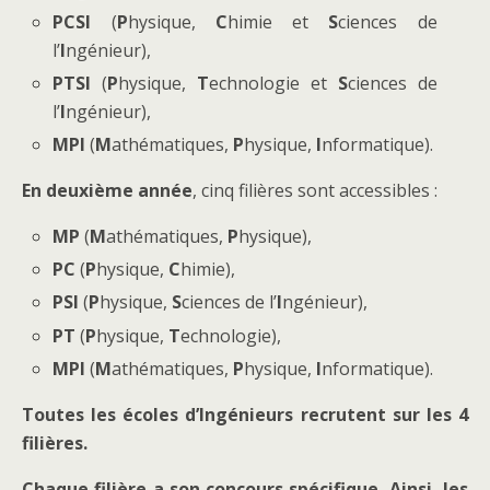
PCSI
(
P
hysique,
C
himie et
S
ciences de
l’
I
ngénieur),
PTSI
(
P
hysique,
T
echnologie et
S
ciences de
l’
I
ngénieur),
MPI
(
M
athématiques,
P
hysique,
I
nformatique).
En deuxième année
, cinq filières sont accessibles :
MP
(
M
athématiques,
P
hysique),
PC
(
P
hysique,
C
himie),
PSI
(
P
hysique,
S
ciences de l’
I
ngénieur),
PT
(
P
hysique,
T
echnologie),
MPI
(
M
athématiques,
P
hysique,
I
nformatique).
Toutes les écoles d’Ingénieurs recrutent sur les 4
filières.
Chaque filière
a son concours spécifique. Ainsi, les